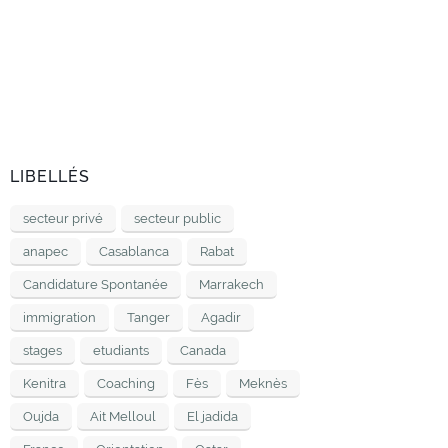
LIBELLÉS
secteur privé
secteur public
anapec
Casablanca
Rabat
Candidature Spontanée
Marrakech
immigration
Tanger
Agadir
stages
etudiants
Canada
Kenitra
Coaching
Fès
Meknès
Oujda
Ait Melloul
El jadida