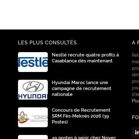
LES PLUS CONSULTÉS
A 
Nestlé recrute quatre profils à
Ret
Casablanca dès maintenant
mei
pri
rém
pro
Hyundai Maroc lance une
pou
campagne de recrutement
nationale
d’e
Pl
Concours de Recrutement
SRM Fès-Meknès 2026 (39
F
Postes)
49 postes à saisir chez Novec