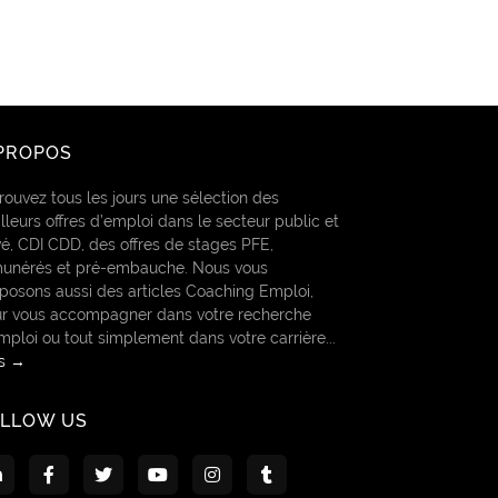
PROPOS
rouvez tous les jours une sélection des
lleurs offres d’emploi dans le secteur public et
vé, CDI CDD, des offres de stages PFE,
unérés et pré-embauche. Nous vous
posons aussi des articles Coaching Emploi,
r vous accompagner dans votre recherche
mploi ou tout simplement dans votre carrière...
us →
OLLOW US