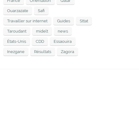
France
Orientation
Qatar
Ouarzazate
Safi
Travailler sur internet
Guides
Sttat
Taroudant
midelt
news
États-Unis
CDD
Essaouira
Inezgane
Résultats
Zagora