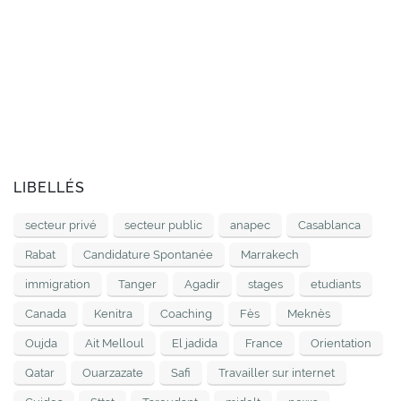
LIBELLÉS
secteur privé
secteur public
anapec
Casablanca
Rabat
Candidature Spontanée
Marrakech
immigration
Tanger
Agadir
stages
etudiants
Canada
Kenitra
Coaching
Fès
Meknès
Oujda
Ait Melloul
El jadida
France
Orientation
Qatar
Ouarzazate
Safi
Travailler sur internet