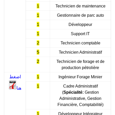
1
Technicien de maintenance
1
Gestionnaire de parc auto
1
Développeur
1
Support IT
2
Technicien comptable
5
Technicien Administratif
2
Technicien de forage et de
production pétrolière
اضغط
1
Ingénieur Forage Minier
1
Cadre Administratif
هنا
(
Spécialité:
Gestion
Administrative, Gestion
Financière, Comptabilité)
1
Développeur Intégrateur