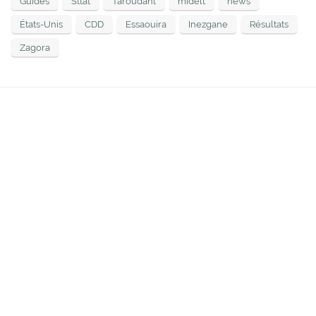
Guides
Sttat
Taroudant
midelt
news
États-Unis
CDD
Essaouira
Inezgane
Résultats
Zagora