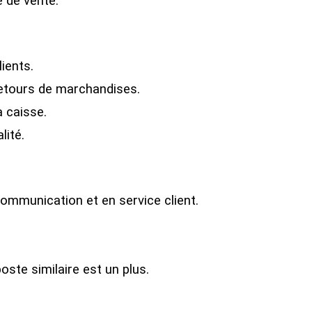
e de vente.
ients.
retours de marchandises.
a caisse.
lité.
mmunication et en service client.
oste similaire est un plus.