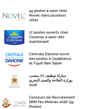
49 postes à saisir chez
Novec dans plusieurs
villes
17 postes ouverts chez
Cosumar à saisir dès
maintenant
Centrale Danone ouvre
des postes à Casablanca
et Fquih Ben Saleh
مباراة توظيف 70 منصب
بوزارة الفلاحة والصيد البحري
2026
Concours de Recrutement
SRM Fès-Meknès 2026 (39
Postes)