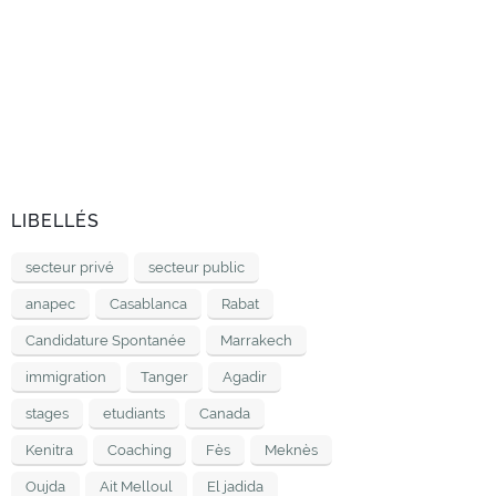
LIBELLÉS
secteur privé
secteur public
anapec
Casablanca
Rabat
Candidature Spontanée
Marrakech
immigration
Tanger
Agadir
stages
etudiants
Canada
Kenitra
Coaching
Fès
Meknès
Oujda
Ait Melloul
El jadida