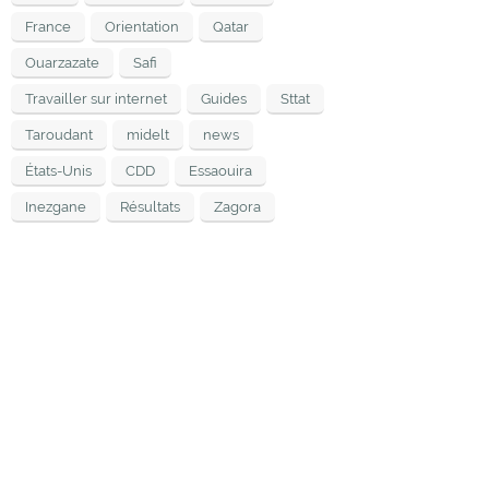
France
Orientation
Qatar
Ouarzazate
Safi
Travailler sur internet
Guides
Sttat
Taroudant
midelt
news
États-Unis
CDD
Essaouira
Inezgane
Résultats
Zagora