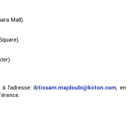
ara Mall).
Square).
ter).
 à l’adresse:
ibtissam.majdoubi@koton.com
, en
éférence.