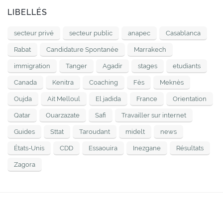
LIBELLÉS
secteur privé
secteur public
anapec
Casablanca
Rabat
Candidature Spontanée
Marrakech
immigration
Tanger
Agadir
stages
etudiants
Canada
Kenitra
Coaching
Fès
Meknès
Oujda
Ait Melloul
El jadida
France
Orientation
Qatar
Ouarzazate
Safi
Travailler sur internet
Guides
Sttat
Taroudant
midelt
news
États-Unis
CDD
Essaouira
Inezgane
Résultats
Zagora