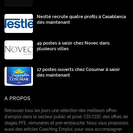
Nestlé recrute quatre profils à Casablanca
dès maintenant
49 postes à saisir chez Novec dans
plusieurs villes
17 postes ouverts chez Cosumar à saisir
dès maintenant
A PROPOS
Retrouvez tous les jours une sélection des meilleurs offres
d’emploi dans le secteur public et privé, CDI CDD, des offres de
stages PFE, rémunérés et pré-embauche. Nous vous proposons
aussi des articles Coaching Emploi, pour vous accompagner