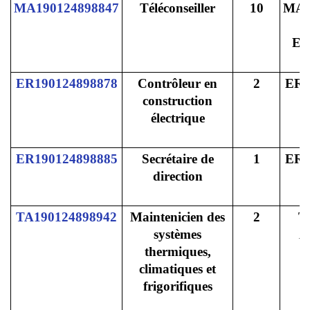
MA190124898847
Téléconseiller
10
MA
G
E
ER190124898878
Contrôleur en
2
ER
construction
électrique
ER190124898885
Secrétaire de
1
ER
direction
TA190124898942
Maintenicien des
2
T
systèmes
A
thermiques,
climatiques et
frigorifiques