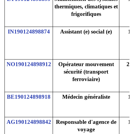
thermiques, climatiques et
frigorifiques
IN190124898874
Assistant (e) social (e)
1
NO190124898912
Opérateur mouvement
25
sécurité (transport
ferroviaire)
BE190124898918
Médecin généraliste
1
AG190124898842
Responsable d'agence de
1
voyage