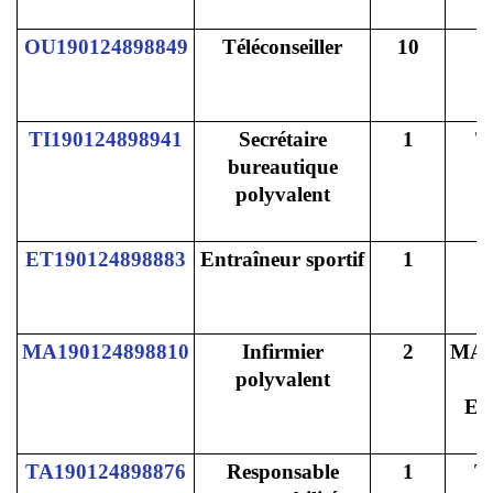
OU190124898849
Téléconseiller
10
TI190124898941
Secrétaire
1
T
bureautique
polyvalent
ET190124898883
Entraîneur sportif
1
MA190124898810
Infirmier
2
MA
polyvalent
G
E
TA190124898876
Responsable
1
T