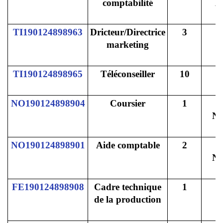
comptabilité
A
TI190124898963
Dricteur/Directrice
3
marketing
TI190124898965
Téléconseiller
10
NO190124898904
Coursier
1
N
NO190124898901
Aide comptable
2
N
FE190124898908
Cadre technique
1
de la production