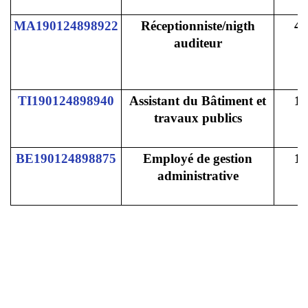
MA190124898922
Réceptionniste/nigth
4
auditeur
TI190124898940
Assistant du Bâtiment et
1
travaux publics
BE190124898875
Employé de gestion
1
administrative