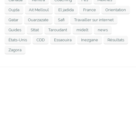
Oujda
Ait Melloul
El jadida
France
Orientation
Qatar
Ouarzazate
Safi
Travailler sur internet
Guides
Sttat
Taroudant
midelt
news
États-Unis
CDD
Essaouira
Inezgane
Résultats
Zagora