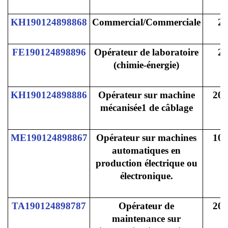
KH190124898868
Commercial/Commerciale
2
FE190124898896
Opérateur de laboratoire
2
(chimie-énergie)
KH190124898886
Opérateur sur machine
200
mécanisée1 de câblage
ME190124898867
Opérateur sur machines
100
automatiques en
production électrique ou
électronique.
TA190124898787
Opérateur de
200
maintenance sur