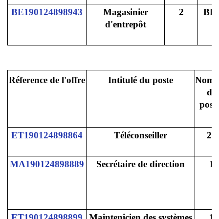
BE190124898943
Magasinier
2
BE
d'entrepôt
Réference de l'offre
Intitulé du poste
Nomb
de
post
ET190124898864
Téléconseiller
25
MA190124898889
Secrétaire de direction
1
ET190124898899
Maintenicien des systèmes
1