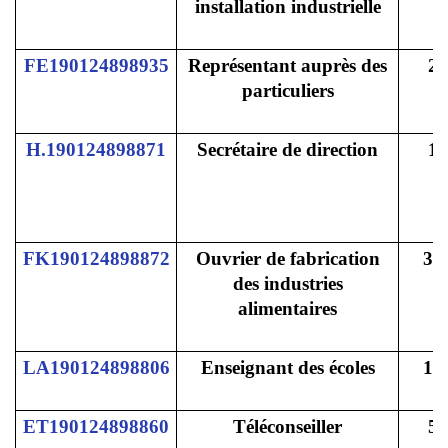
installation industrielle
FE190124898935
Représentant auprès des
2
particuliers
H.190124898871
Secrétaire de direction
1
FK190124898872
Ouvrier de fabrication
30
des industries
alimentaires
LA190124898806
Enseignant des écoles
15
ET190124898860
Téléconseiller
5