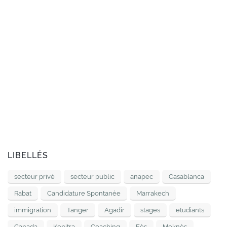
LIBELLÉS
secteur privé
secteur public
anapec
Casablanca
Rabat
Candidature Spontanée
Marrakech
immigration
Tanger
Agadir
stages
etudiants
Canada
Kenitra
Coaching
Fès
Meknès