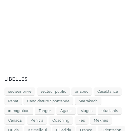
LIBELLÉS
secteur privé
secteur public
anapec
Casablanca
Rabat
Candidature Spontanée
Marrakech
immigration
Tanger
Agadir
stages
etudiants
Canada
Kenitra
Coaching
Fès
Meknès
Oujda
Ait Melloul
El jadida
France
Orientation