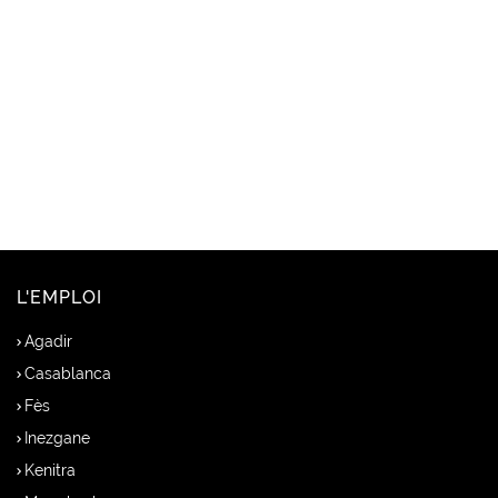
L'EMPLOI
Agadir
Casablanca
Fès
Inezgane
Kenitra