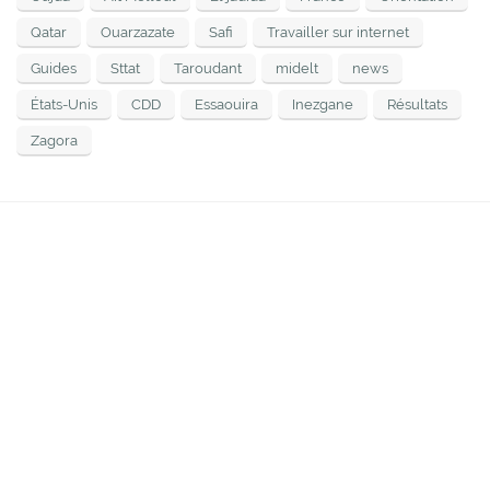
Qatar
Ouarzazate
Safi
Travailler sur internet
Guides
Sttat
Taroudant
midelt
news
États-Unis
CDD
Essaouira
Inezgane
Résultats
Zagora