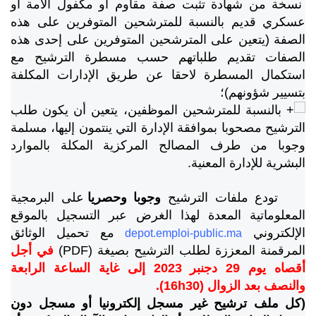
نسخة من شهادة تثبت صفة مقاوم أو مكفول الأمة أو
عسكري قديم بالنسبة للمترشحين المتوفرين على هذه
الصفة (يتعين على المترشحين المتوفرين على إحدى هذه
الصفات تقديم طلباتهم حسب مسطرة الترشيح مع
استكمال المسطرة لاحقا عن طريق الإدارات المكلفة
بتسيير شؤونهم)؛
بالنسبة للمترشحين الموظفين، يتعين أن يكون طلب
الترشيح مصحوبا بموافقة الإدارة التي ينتمون إليها، مسلمة
وجوبا من طرف المصالح المركزية المكلة بالموارد
البشرية للإدارة المعنية.
تودع ملفات الترشيح
وجوبا وحصريا
على البرمجية
المعلوماتية المعدة لهذا الغرض عبر التسجيل بالموقع
الإلكتروني
مع تحميل الوثائق
depot.emploi-public.ma
المرقمنة المعززة لطلب الترشيح بصيغة (PDF)
في أجل
أقصاه يوم 29 دجنبر 2023 إلى غاية الساعة الرابعة
والنصف بعد الزوال (16h30).
(كل ملف ترشيح غير مسجل إلكترونيا أو مسجل دون