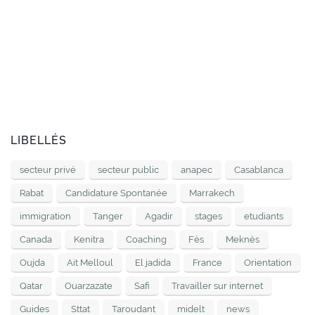
LIBELLÉS
secteur privé
secteur public
anapec
Casablanca
Rabat
Candidature Spontanée
Marrakech
immigration
Tanger
Agadir
stages
etudiants
Canada
Kenitra
Coaching
Fès
Meknès
Oujda
Ait Melloul
El jadida
France
Orientation
Qatar
Ouarzazate
Safi
Travailler sur internet
Guides
Sttat
Taroudant
midelt
news