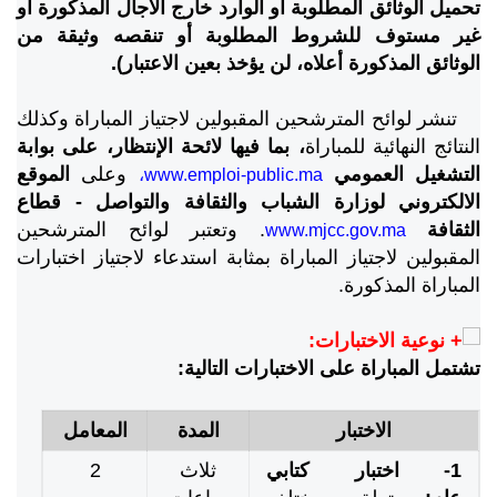
تحميل الوثائق المطلوبة أو الوارد خارج الآجال المذكورة أو
غير مستوف للشروط المطلوبة أو تنقصه وثيقة من
الوثائق المذكورة أعلاه، لن يؤخذ بعين الاعتبار).
تنشر لوائح المترشحين المقبولين لاجتياز المباراة وكذلك
النتائج النهائية للمباراة
، بما فيها لائحة الإنتظار، على بوابة
التشغيل العمومي
وعلى
الموقع
www.emploi-public.ma،
الالكتروني لوزارة الشباب والثقافة والتواصل - قطاع
الثقافة
.
وتعتبر لوائح المترشحين
www.mjcc.gov.ma
المقبولين لاجتياز المباراة بمثابة استدعاء لاجتياز اختبارات
المباراة المذكورة.
نوعية الاختبارات:
تشتمل المباراة على الاختبارات التالية:
الاختبار
المدة
المعامل
1- اختبار كتابي
ثلاث
2