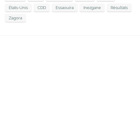
États-Unis
CDD
Essaouira
Inezgane
Résultats
Zagora