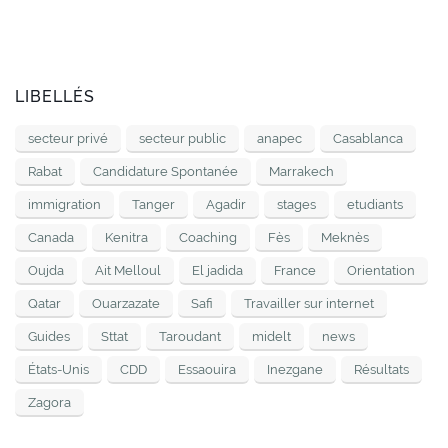
LIBELLÉS
secteur privé
secteur public
anapec
Casablanca
Rabat
Candidature Spontanée
Marrakech
immigration
Tanger
Agadir
stages
etudiants
Canada
Kenitra
Coaching
Fès
Meknès
Oujda
Ait Melloul
El jadida
France
Orientation
Qatar
Ouarzazate
Safi
Travailler sur internet
Guides
Sttat
Taroudant
midelt
news
États-Unis
CDD
Essaouira
Inezgane
Résultats
Zagora