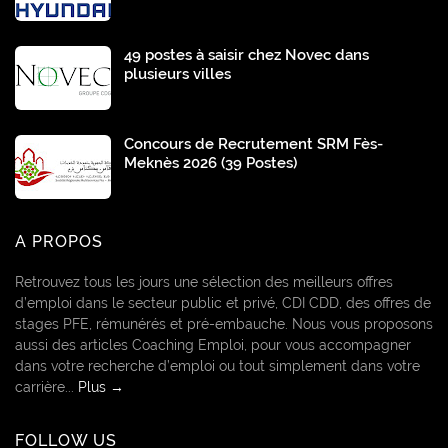
49 postes à saisir chez Novec dans
plusieurs villes
Concours de Recrutement SRM Fès-
Meknès 2026 (39 Postes)
A PROPOS
Retrouvez tous les jours une sélection des meilleurs offres
d’emploi dans le secteur public et privé, CDI CDD, des offres de
stages PFE, rémunérés et pré-embauche. Nous vous proposons
aussi des articles Coaching Emploi, pour vous accompagner
dans votre recherche d’emploi ou tout simplement dans votre
carrière...
Plus →
FOLLOW US