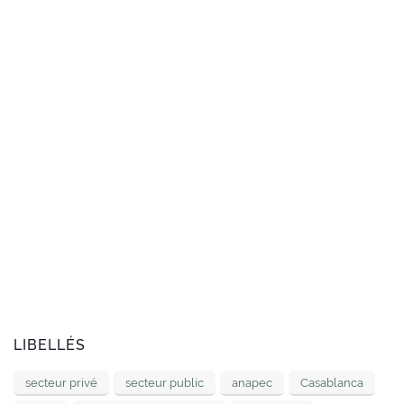
LIBELLÉS
secteur privé
secteur public
anapec
Casablanca