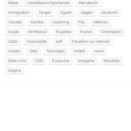
Rabat
Candidature Spontanée
Marrakech
immigration
Tanger
Agadir
stages
etudiants
Canada
Kenitra
Coaching
Fès
Meknès
Oujda
Ait Melloul
El jadida
France
Orientation
Qatar
Ouarzazate
Safi
Travailler sur internet
Guides
Sttat
Taroudant
midelt
news
États-Unis
CDD
Essaouira
Inezgane
Résultats
Zagora