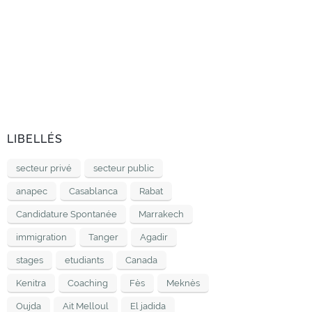
LIBELLÉS
secteur privé
secteur public
anapec
Casablanca
Rabat
Candidature Spontanée
Marrakech
immigration
Tanger
Agadir
stages
etudiants
Canada
Kenitra
Coaching
Fès
Meknès
Oujda
Ait Melloul
El jadida