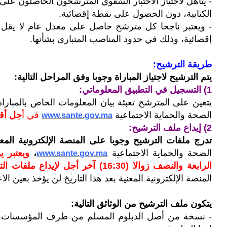
الكتابية، دون الحصول على نقطة إقصائية.
- و
إقصائية، وذلك في حدود المناصب المتبارى بشأنها.
طريقة الترشيح:
يتم الترشيح لاجتياز المباراة وجوبا وفق المراحل التالية:
1) التسجيل في التطبيق المعلوماتي:
يتعين على المترشح تعبئة بيان المعلومات الخاص بالمباراة
الصحة والحماية الاجتماعية
في أ
جل أقصاه 
www.sante.gov.ma
2) إيداع ملف الترشيح:
تدرج ملفات الترشيح وجوبا على المنصة الإلكترونية المع
الصحة والحماية الاجتماعية
،
www.sante.gov.ma
الرابعة والنصف زوالا (16:30) آخر أجل لإيداع ملفات الترشيح
المنصة الإلكترونية المعنية بعد هذا التاريخ لن يؤخذ بعين الاع
يتكون ملف الترشيح من الوثائق التالية:
- نسخة من أصل الدبلوم المسلم من طرف المؤسسات المذ