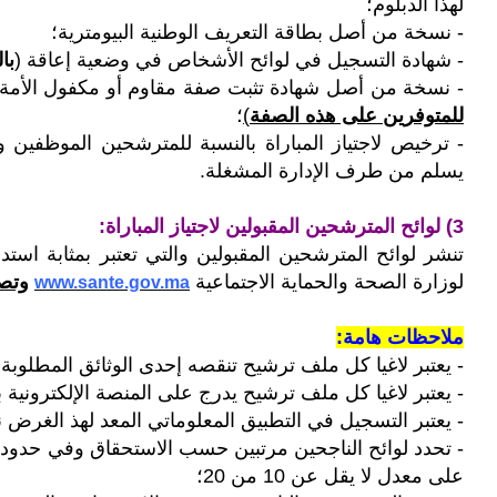
لهذا الدبلوم؛
- نسخة من أصل بطاقة التعريف الوطنية البيومترية؛
- شهادة التسجيل في لوائح الأشخاص في وضعية إعاقة (
با
- نسخة من أصل شهادة تثبت صفة مقاوم أو مكفول الأمة
للمتوفرين على هذه الصفة
)
؛
- ترخيص لاجتياز المباراة بالنسبة للمترشحين الموظفين 
يسلم من طرف الإدارة المشغلة.
3) لوائح المترشحين المقبولين لاجتياز المباراة:
تنشر لوائح المترشحين المقبولين والتي
تعتبر بمثابة استدع
لوزارة الصحة والحماية الاجتماعية
وتصب
www.sante.gov.ma
ملاحظات هامة:
-
يعتبر لاغيا كل ملف ترشيح تنقصه إحدى الوثائق المطلوبة؛
- يعتبر لاغيا كل ملف ترشيح يدرج على المنصة الإلكترونية بع
- يعتبر التسجيل في التطبيق المعلوماتي المعد لهذ الغرض نها
- تحدد لوائح الناجحين مرتبين حسب الاستحقاق وفي حدود ا
على معدل لا يقل عن 10 من 20؛