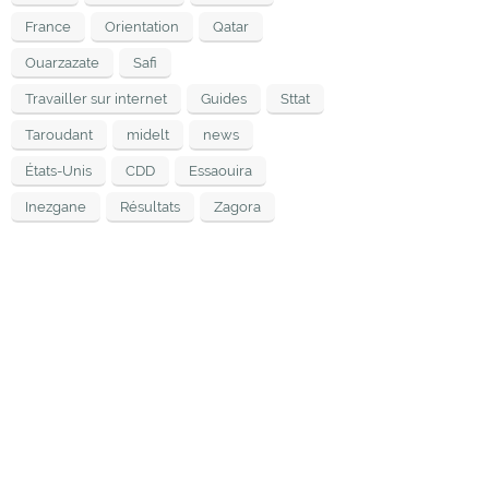
France
Orientation
Qatar
Ouarzazate
Safi
Travailler sur internet
Guides
Sttat
Taroudant
midelt
news
États-Unis
CDD
Essaouira
Inezgane
Résultats
Zagora